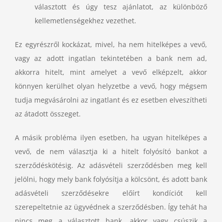
választott és úgy tesz ajánlatot, az különböző
kellemetlenségekhez vezethet.
Ez egyrészről kockázat, mivel, ha nem hitelképes a vevő,
vagy az adott ingatlan tekintetében a bank nem ad,
akkorra hitelt, mint amelyet a vevő elképzelt, akkor
könnyen kerülhet olyan helyzetbe a vevő, hogy mégsem
tudja megvásárolni az ingatlant és ez esetben elveszítheti
az átadott összeget.
A másik probléma ilyen esetben, ha ugyan hitelképes a
vevő, de nem választja ki a hitelt folyósító bankot a
szerződéskötésig. Az adásvételi szerződésben meg kell
jelölni, hogy mely bank folyósítja a kölcsönt, és adott bank
adásvételi szerződésekre előírt kondíciót kell
szerepeltetnie az ügyvédnek a szerződésben. Így tehát ha
nincs meg a választott bank, akkor vagy csúszik a