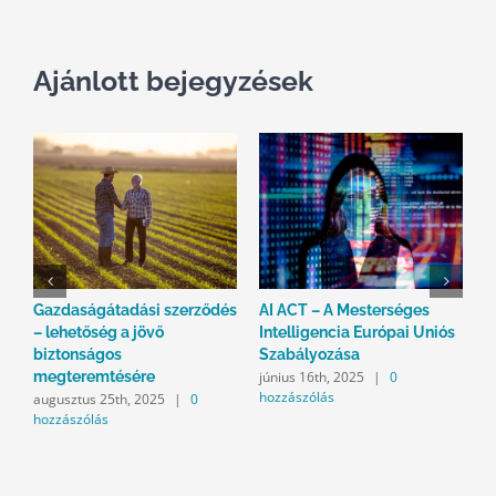
Ajánlott bejegyzések
Gazdaságátadási szerződés
AI ACT – A Mesterséges
W
– lehetőség a jövő
Intelligencia Európai Uniós
E
biztonságos
Szabályozása
K
június 16th, 2025
|
0
f
megteremtésére
hozzászólás
h
augusztus 25th, 2025
|
0
hozzászólás