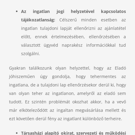
Az ingatlan jogi helyzetével kapcsolatos
tájékozatlanság:
Célszerű minden esetben az
ingatlan tulajdoni lapját ellenőrizni az ajánlatétel
előtt, ennek értelmezésében, ellenőrzésében a
választott ügyvéd naprakész információkkal tud
szolgálni.
Gyakran találkozunk olyan helyzettel, hogy az Eladó
jóhiszeműen úgy gondolja, hogy tehermentes az
ingatlana, de a tulajdoni lap ellenőrzésekor derül ki, hogy
van olyan teher az ingatlanon, amelyről az eladó sem
tudott. Ez szintén problémát okozhat akkor, ha a vevő
már elköteleződött az ingaltan megvásárlása mellett és
ezt követően derül fény az ingatlant különböző terheire.
Társasházi alapító okirat, szervezeti és működési