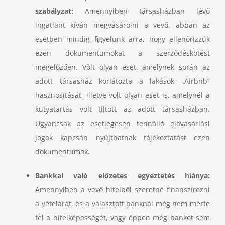
szabályzat:
Amennyiben társasházban lévő
ingatlant kíván megvásárolni a vevő, abban az
esetben mindig figyelünk arra, hogy ellenőrizzük
ezen dokumentumokat a szerződéskötést
megelőzően. Volt olyan eset, amelynek során az
adott társasház korlátozta a lakások „Airbnb”
hasznosítását, illetve volt olyan eset is, amelynél a
kutyatartás volt tiltott az adott társasházban.
Ugyancsak az esetlegesen fennálló elővásárlási
jogok kapcsán nyújthatnak tájékoztatást ezen
dokumentumok.
Bankkal való előzetes egyeztetés hiánya:
Amennyiben a vevő hitelből szeretné finanszírozni
a vételárat, és a választott banknál még nem mérte
fel a hitelképességét, vagy éppen még bankot sem