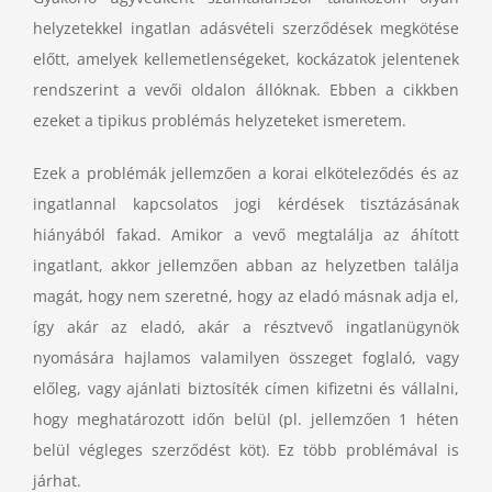
helyzetekkel ingatlan adásvételi szerződések megkötése
előtt, amelyek kellemetlenségeket, kockázatok jelentenek
rendszerint a vevői oldalon állóknak. Ebben a cikkben
ezeket a tipikus problémás helyzeteket ismeretem.
Ezek a problémák jellemzően a korai elköteleződés és az
ingatlannal kapcsolatos jogi kérdések tisztázásának
hiányából fakad. Amikor a vevő megtalálja az áhított
ingatlant, akkor jellemzően abban az helyzetben találja
magát, hogy nem szeretné, hogy az eladó másnak adja el,
így akár az eladó, akár a résztvevő ingatlanügynök
nyomására hajlamos valamilyen összeget foglaló, vagy
előleg, vagy ajánlati biztosíték címen kifizetni és vállalni,
hogy meghatározott időn belül (pl. jellemzően 1 héten
belül végleges szerződést köt). Ez több problémával is
járhat.