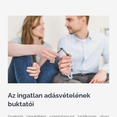
Kihagyás
View
Larger
Image
Az ingatlan adásvételének
buktatói
Gyakorló ügyvédként számtalanszor találkozom olyan