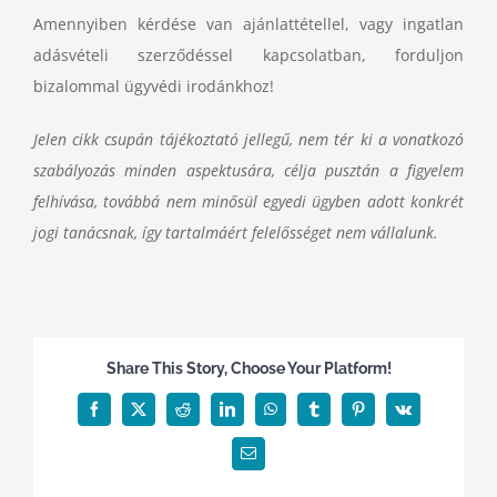
Amennyiben kérdése van ajánlattétellel, vagy ingatlan
adásvételi szerződéssel kapcsolatban, forduljon
bizalommal ügyvédi irodánkhoz!
Jelen cikk csupán tájékoztató jellegű, nem tér ki a vonatkozó
szabályozás minden aspektusára, célja pusztán a figyelem
felhívása, továbbá nem minősül egyedi ügyben adott konkrét
jogi tanácsnak, így tartalmáért felelősséget nem vállalunk.
Share This Story, Choose Your Platform!
Facebook
Twitter
Reddit
LinkedIn
WhatsApp
Tumblr
Pinterest
Vk
Email: