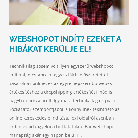
WEBSHOPOT INDÍT? EZEKET A
HIBÁKAT KERÜLJE EL!
Technikailag sosem volt ilyen egyszerű webshopot
indítani, mostanra a fogyasztók is előszeretettel
vásárolnak online, és az egyre népszerűbb webes
értékesítéshez a dropshipping értékesítési mód is
nagyban hozzájárult. Így mára technikailag és piaci
kockázatok szempontjából is könnyűnek tekinthető az
online kereskedés elindítása. Jogi oldalról azonban
érdemes odafigyelni a buktatatókra! Bár webshopot
manapság akár egy napon belül [...]