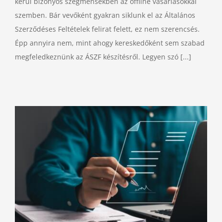
kerül bizonyos szegmensekben az offline vásárlásokkal
szemben. Bár vevőként gyakran siklunk el az Általános
Szerződéses Feltételek felirat felett, ez nem szerencsés.
Épp annyira nem, mint ahogy kereskedőként sem szabad
megfeledkeznünk az ÁSZF készítésről. Legyen szó [...]