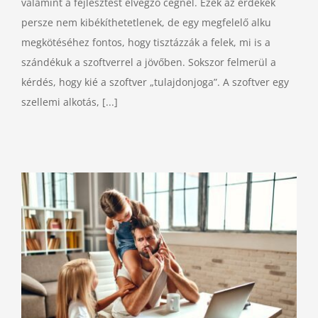
valamint a fejlesztést elvégző cégnél. Ezek az érdekek
persze nem kibékíthetetlenek, de egy megfelelő alku
megkötéséhez fontos, hogy tisztázzák a felek, mi is a
szándékuk a szoftverrel a jövőben. Sokszor felmerül a
kérdés, hogy kié a szoftver „tulajdonjoga”. A szoftver egy
szellemi alkotás, [...]