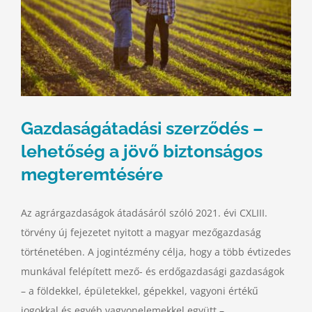
Gazdaságátadási szerződés –
lehetőség a jövő biztonságos
megteremtésére
Az agrárgazdaságok átadásáról szóló 2021. évi CXLIII.
törvény új fejezetet nyitott a magyar mezőgazdaság
történetében. A jogintézmény célja, hogy a több évtizedes
munkával felépített mező- és erdőgazdasági gazdaságok
– a földekkel, épületekkel, gépekkel, vagyoni értékű
jogokkal és egyéb vagyonelemekkel együtt –