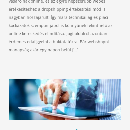
vásárolnak online, és az egyre népszerűbb webes
értékesítéshez a dropshipping értékesítési mód is
nagyban hozzájárult. Így mára technikailag és piaci
kockázatok szempontjából is könnyűnek tekinthető az
online kereskedés elindítása. Jogi oldalról azonban
érdemes odafigyelni a buktatatókra! Bár webshopot
manapság akár egy napon belül [...]