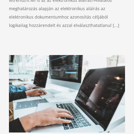
létrehozni.Mi is az az elektronikus aláírás?Hivatalos
meghatározás alapján az elektronikus aláírás az
elektronikus dokumentumhoz azonosítás céljából
logikailag hozzárendelt és azzal elválaszthatatlanul [...]