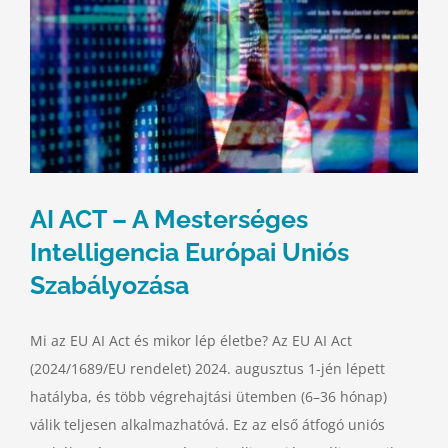
AI ACT – A Mesterséges
Intelligencia Európai Uniós
Szabályozása
Mi az EU AI Act és mikor lép életbe? Az EU AI Act
(2024/1689/EU rendelet) 2024. augusztus 1-jén lépett
hatályba, és több végrehajtási ütemben (6–36 hónap)
válik teljesen alkalmazhatóvá. Ez az első átfogó uniós